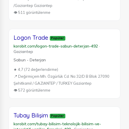
/Gaziantep Gaziantep
👁 511 görüntülenme
Logon Trade
Popüler
korobit.com/logon-trade-sabun-deterjan-492
·
Gaziantep
Sabun - Deterjan
★ 4,7 (72 değerlendirme)
📍 Değirmiçem Mh. Özgürlük Cd. No:32/D B Blok 27090
Şehitkamil / GAZIANTEP / TURKEY Gaziantep
👁 572 görüntülenme
Tubay Bilişim
Popüler
korobit.com/tubay-bilisim-teknolojik-bilisim-ve-