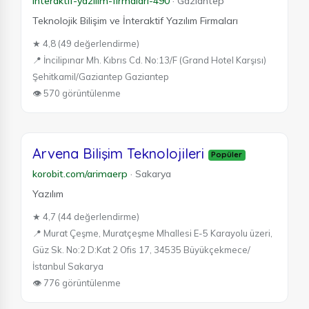
interaktif-yazilim-firmalari-490
·
Gaziantep
Teknolojik Bilişim ve İnteraktif Yazılım Firmaları
★ 4,8 (49 değerlendirme)
📍 İncilipınar Mh. Kıbrıs Cd. No:13/F (Grand Hotel Karşısı)
Şehitkamil/Gaziantep Gaziantep
👁 570 görüntülenme
Arvena Bilişim Teknolojileri
Popüler
korobit.com/arimaerp
·
Sakarya
Yazılım
★ 4,7 (44 değerlendirme)
📍 Murat Çeşme, Muratçeşme Mhallesi E-5 Karayolu üzeri,
Güz Sk. No:2 D:Kat 2 Ofis 17, 34535 Büyükçekmece/
İstanbul Sakarya
👁 776 görüntülenme