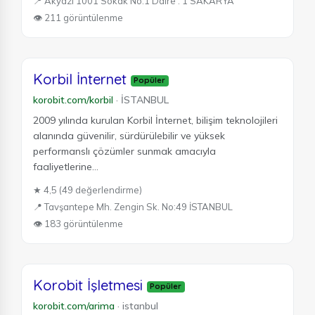
📍 Akyazı 1001 Sokak No:1 Daire : 1 SAKARYA
👁 211 görüntülenme
Korbil İnternet
Popüler
korobit.com/korbil
·
İSTANBUL
2009 yılında kurulan Korbil İnternet, bilişim teknolojileri
alanında güvenilir, sürdürülebilir ve yüksek
performanslı çözümler sunmak amacıyla
faaliyetlerine...
★ 4,5 (49 değerlendirme)
📍 Tavşantepe Mh. Zengin Sk. No:49 İSTANBUL
👁 183 görüntülenme
Korobit İşletmesi
Popüler
korobit.com/arima
·
istanbul