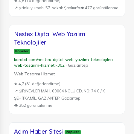
★ 4,8 (16 değerlendirme)
📍 şirinkuyu mah. 57. sokak Şanlıurfa
👁 477 görüntülenme
Nestex Dijital Web Yazılım
Teknolojileri
Popüler
korobit.com/nestex-dijital-web-yazilim-teknolojileri-
web-tasarim-hizmeti-302
·
Gaziantep
Web Tasarım Hizmeti
★ 4,7 (81 değerlendirme)
📍 ŞİRİNEVLER MAH. 69004 NOLU CD. NO: 74 C / K
ŞEHİTKAMİL, GAZİANTEP, Gaziantep
👁 382 görüntülenme
Adım Haber Sitesi
Popüler