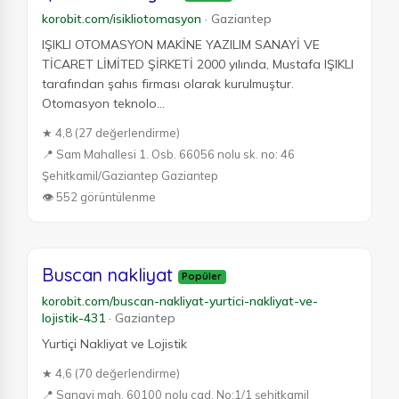
korobit.com/isikliotomasyon
·
Gaziantep
IŞIKLI OTOMASYON MAKİNE YAZILIM SANAYİ VE
TİCARET LİMİTED ŞİRKETİ 2000 yılında, Mustafa IŞIKLI
tarafından şahıs firması olarak kurulmuştur.
Otomasyon teknolo...
★ 4,8 (27 değerlendirme)
📍 Sam Mahallesi 1. Osb. 66056 nolu sk. no: 46
Şehitkamil/Gaziantep Gaziantep
👁 552 görüntülenme
Buscan nakliyat
Popüler
korobit.com/buscan-nakliyat-yurtici-nakliyat-ve-
lojistik-431
·
Gaziantep
Yurtiçi Nakliyat ve Lojistik
★ 4,6 (70 değerlendirme)
📍 Sanayi mah. 60100 nolu cad. No:1/1 şehitkamil