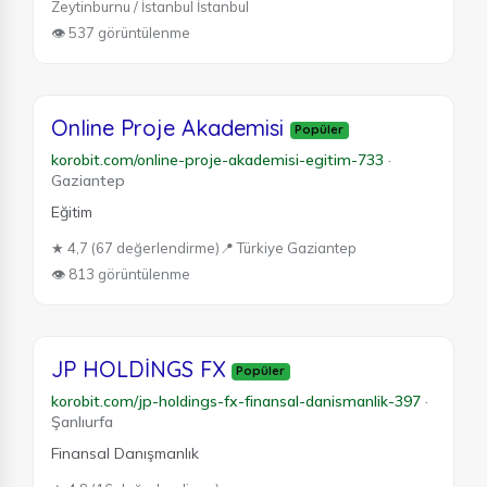
Zeytinburnu / İstanbul İstanbul
👁 537 görüntülenme
Online Proje Akademisi
Popüler
korobit.com/online-proje-akademisi-egitim-733
·
Gaziantep
Eğitim
★ 4,7 (67 değerlendirme)
📍 Türkiye Gaziantep
👁 813 görüntülenme
JP HOLDİNGS FX
Popüler
korobit.com/jp-holdings-fx-finansal-danismanlik-397
·
Şanlıurfa
Finansal Danışmanlık