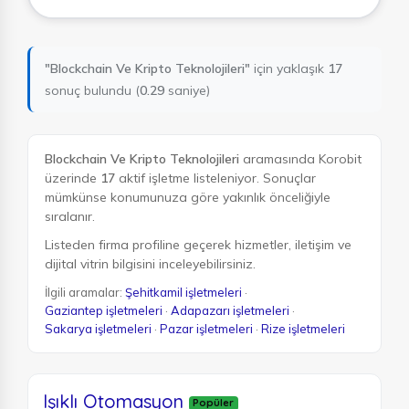
"Blockchain Ve Kripto Teknolojileri"
için yaklaşık
17
sonuç bulundu (
0.29
saniye)
Blockchain Ve Kripto Teknolojileri
aramasında Korobit
üzerinde
17
aktif işletme listeleniyor. Sonuçlar
mümkünse konumunuza göre yakınlık önceliğiyle
sıralanır.
Listeden firma profiline geçerek hizmetler, iletişim ve
dijital vitrin bilgisini inceleyebilirsiniz.
İlgili aramalar:
Şehitkamil işletmeleri
·
Gaziantep işletmeleri
·
Adapazarı işletmeleri
·
Sakarya işletmeleri
·
Pazar işletmeleri
·
Rize işletmeleri
Işıklı Otomasyon
Popüler