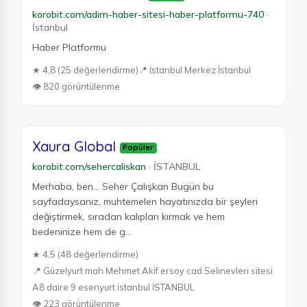
korobit.com/adim-haber-sitesi-haber-platformu-740
·
İstanbul
Haber Platformu
★ 4,8 (25 değerlendirme)
📍 İstanbul Merkez İstanbul
👁 820 görüntülenme
Xaura Global
Popüler
korobit.com/sehercaliskan
·
İSTANBUL
Merhaba, ben... Seher Çalışkan Bugün bu
sayfadaysanız, muhtemelen hayatınızda bir şeyleri
değiştirmek, sıradan kalıpları kırmak ve hem
bedeninize hem de g...
★ 4,5 (48 değerlendirme)
📍 Güzelyurt mah Mehmet Akif ersoy cad Selinevleri sitesi
A8 daire 9 esenyurt istanbul İSTANBUL
👁 223 görüntülenme