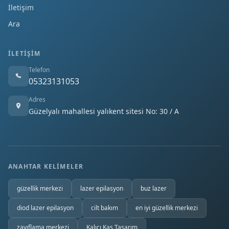
İletişim
Ara
İLETIŞIM
Telefon
05323131053
Adres
Güzelyalı mahallesi yalıkent sitesi No: 30 / A
ANAHTAR KELIMELER
güzellik merkezi
lazer epilasyon
buz lazer
diod lazer epilasyon
cilt bakım
en iyi güzellik merkezi
zayıflama merkezi
Kalıcı Kaş Tasarım