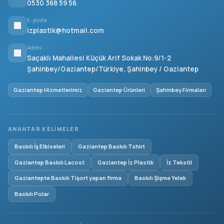
0530 368 59 56
E-posta
izplastik@hotmail.com
Adres
Saçaklı Mahallesi Küçük Arif Sokak No:9/1-2
Şahinbey/Gaziantep/Türkiye, Şahinbey / Gaziantep
Gaziantep Hizmetlerimiz
Gaziantep Ürünleri
Şahinbey Firmaları
ANAHTAR KELIMELER
Baskılı İş Elbiseleri
Gaziantep Baskılı Tshirt
Gaziantep Baskılı Lacost
Gaziantep İz Plastik
İz Tekstil
Gaziantepte Baskılı Tişort yapan firma
Baskılı Şişme Yelek
Baskılı Polar