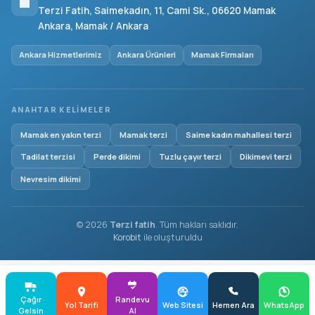
Terzi Fatih, Saimekadın, 11, Cami Sk., 06620 Mamak
Ankara, Mamak / Ankara
Ankara Hizmetlerimiz
Ankara Ürünleri
Mamak Firmaları
ANAHTAR KELIMELER
Mamak en yakın terzi
Mamak terzi
Saime kadın mahallesi terzi
Tadilat terzisi
Perde dikimi
Tuzlu çayır terzi
Dikimevi terzi
Nevresim dikimi
© 2026
Terzi fatih
. Tüm hakları saklıdır.
Korobit
ile oluşturuldu
Çağır
Randevu
Blog
Yol Tarifi
Web Sitesi
Hemen Ara
WhatsApp
Gelsin
Al