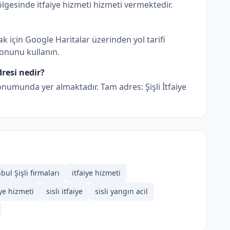
bölgesinde i̇tfaiye hizmeti hizmeti vermektedir.
k için Google Haritalar üzerinden yol tarifi
utonunu kullanın.
dresi nedir?
konumunda yer almaktadır. Tam adres: Şişli İtfaiye
bul Şişli firmaları
i̇tfaiye hizmeti
iye hizmeti
sisli itfaiye
sisli yangın acil