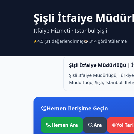
Şişli İtfaiye Müdü
İtfaiye Hizmeti · İstanbul Şişli
★
4,5 (31 değerlendirme)
👁 314 görüntülenme
Şişli İtfaiye Müdürlüğü | 
Şişli İtfaiye Müdürlüğü, Türkiye
Müdürlüğü, Şişli, İstanbul. İleti
Hemen İletişime Geçin
Hemen Ara
Ara
Yol Tari