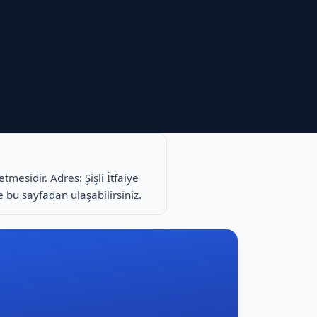
tmesidir. Adres: Şişli İtfaiye
ne bu sayfadan ulaşabilirsiniz.