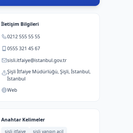
İletişim Bilgileri
0212 555 55 55
0555 321 45 67
sisli.itfaiye@istanbul.gov.tr
Şişli İtfaiye Müdürlüğü, Şişli, İstanbul,
İstanbul
Web
Anahtar Kelimeler
sisli itfaiye
sisli yangın acil