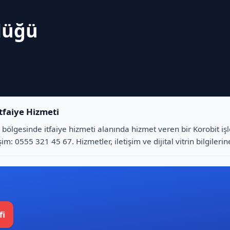
rlüğü
İtfaiye Hizmeti
 bölgesinde i̇tfaiye hizmeti alanında hizmet veren bir Korobit işle
şim: 0555 321 45 67. Hizmetler, iletişim ve dijital vitrin bilgileri
fi