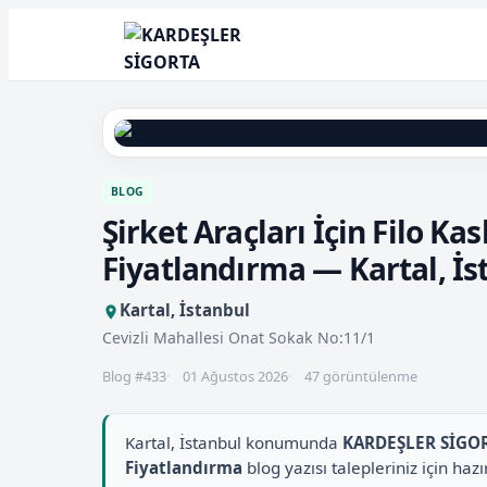
BLOG
Şirket Araçları İçin Filo Ka
Fiyatlandırma — Kartal, İs
Kartal, İstanbul
Cevizli Mahallesi Onat Sokak No:11/1
Blog #433
01 Ağustos 2026
47 görüntülenme
Kartal, İstanbul konumunda
KARDEŞLER SİGO
Fiyatlandırma
blog yazısı talepleriniz için h