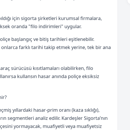
ldığı için sigorta şirketleri kurumsal firmalara,
sek oranda "filo indirimleri" uygular.
çe başlangıç ve bitiş tarihleri eşitlenebilir.
nlarca farklı tarihi takip etmek yerine, tek bir ana
raç sürücüsü kısıtlamaları olabilirken, filo
llanırsa kullansın hasar anında poliçe eksiksiz
nir?
çmiş yıllardaki hasar-prim oranı (kaza sıklığı),
rın segmentleri analiz edilir. Kardeşler Sigorta’nın
tçesini yormayacak, muafiyetli veya muafiyetsiz