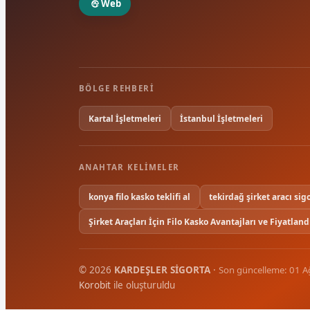
Web
BÖLGE REHBERI
Kartal İşletmeleri
İstanbul İşletmeleri
ANAHTAR KELIMELER
konya filo kasko teklifi al
tekirdağ şirket aracı sig
Şirket Araçları İçin Filo Kasko Avantajları ve Fiyatlan
© 2026
KARDEŞLER SİGORTA
·
Son güncelleme: 01 
Korobit
ile oluşturuldu