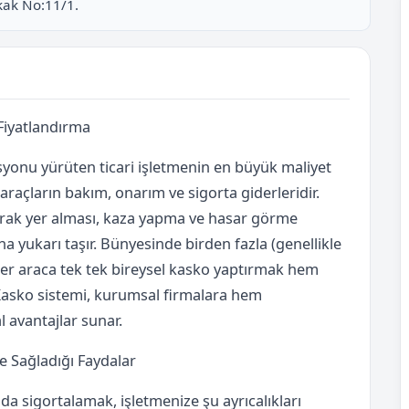
okak No:11/1.
 Fiyatlandırma
asyonu yürüten ticari işletmenin en büyük maliyet
araçların bakım, onarım ve sigorta giderleridir.
olarak yer alması, kaza yapma ve hasar görme
aha yukarı taşır. Bünyesinde birden fazla (genellikle
 her araca tek tek bireysel kasko yaptırmak hem
lo Kasko sistemi, kurumsal firmalara hem
 avantajlar sunar.
e Sağladığı Faydalar
ında sigortalamak, işletmenize şu ayrıcalıkları