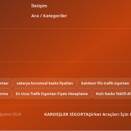
İletişim
Ara / Kategoriler
ortası
sakarya kurumsal kasko fiyatları
balıkesir filo trafik sigortası
dırma
En Ucuz Trafik Sigortası Fiyatı Hesaplama
Hızlı Kasko Teklifi Al
KARDEŞLER SİGORTA
Şirket Araçları İçin
Ağustos 2026