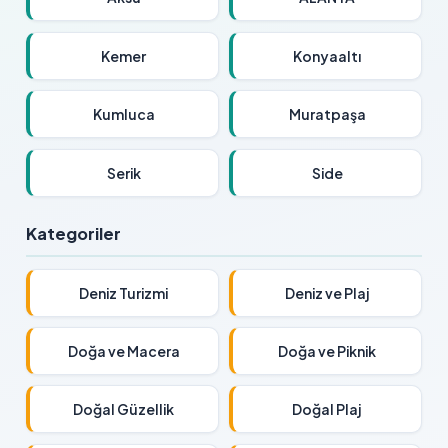
Kemer
Konyaaltı
Kumluca
Muratpaşa
Serik
Side
Kategoriler
Deniz Turizmi
Deniz ve Plaj
Doğa ve Macera
Doğa ve Piknik
Doğal Güzellik
Doğal Plaj