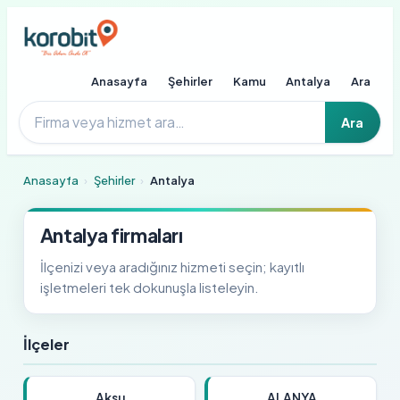
Anasayfa
Şehirler
Kamu
Antalya
Ara
Ara
Anasayfa
›
Şehirler
›
Antalya
Antalya firmaları
İlçenizi veya aradığınız hizmeti seçin; kayıtlı
işletmeleri tek dokunuşla listeleyin.
İlçeler
Aksu
ALANYA