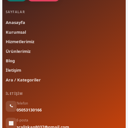
SAYFALAR
Anasayfa
Kurumsal
Hizmetlerimiz
Ürünlerimiz
Blog
İletişim
Ara / Kategoriler
İLETIŞIM
Telefon
05053130166
E-posta
scaliskan8037@gmail.com