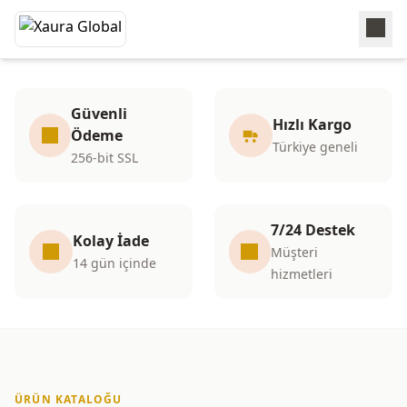
Xaura Global | | İSTANBUL
ESENYURT
Güvenli
Hızlı Kargo
Ödeme
– Kaliteli ürünler, uygun fiyatlar.
Türkiye geneli
256-bit SSL
Alışverişe Başla
7/24 Destek
Kolay İade
Müşteri
14 gün içinde
hizmetleri
ÜRÜN KATALOĞU