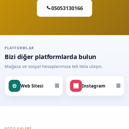
05053130166
PLATFORMLAR
Bizi diğer platformlarda bulun
Mağaza ve sosyal hesaplarımıza tek tıkla ulaşın.
Web Sitesi
Instagram
FOTO GALERI