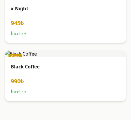
x-Night
945₺
İncele
Ürün
Black Coffee
990₺
İncele