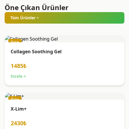
Öne Çıkan Ürünler
Tüm Ürünler
Ürün
Collagen Soothing Gel
1485₺
İncele
Ürün
X-Lim+
2430₺