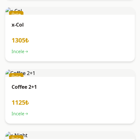
Ürün
x-Col
1305₺
İncele
Ürün
Coffee 2+1
1125₺
İncele
Ürün