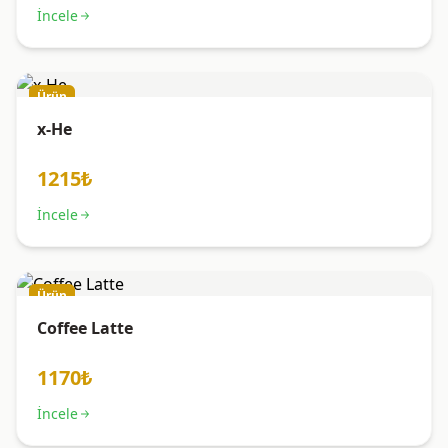
İncele
Ürün
x-He
1215₺
İncele
Ürün
Coffee Latte
1170₺
İncele