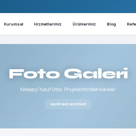
Kurumsal
Hizmetlerimiz
Ürünlerimiz
Blog
Refe
Foto Galeri
Kebapçi Yusuf Usta · Projelerimizden kareler
secilmedi secilmedi