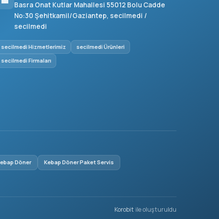
Basra Onat Kutlar Mahallesi 55012 Bolu Cadde
No:30 Şehitkamil/Gaziantep, secilmedi /
secilmedi
secilmedi Hizmetlerimiz
secilmedi Ürünleri
secilmedi Firmaları
Kebap Döner
Kebap Döner Paket Servis
Korobit
ile oluşturuldu