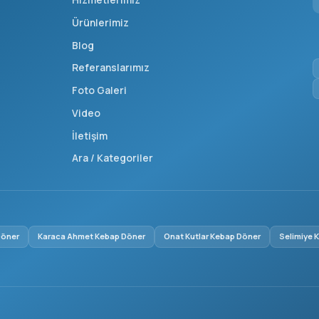
Ürünlerimiz
Blog
Referanslarımız
Foto Galeri
Video
İletişim
Ara / Kategoriler
Döner
Karaca Ahmet Kebap Döner
Onat Kutlar Kebap Döner
Selimiye 