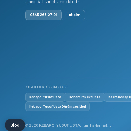
alanında hizmet vermektedir.
0545 268 27 01
İletişim
ANAHTAR KELIMELER
Kebapcı Yusuf Usta
Dönerci Yusuf Usta
Basra Kebap 
Kebapçı Yusuf Usta Dürüm çeşitleri
Blog
© 2026
KEBAPÇI YUSUF USTA
. Tüm hakları saklıdır.