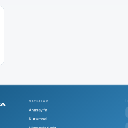
SAYFALAR
İ
TA
Anasayfa
Kurumsal
Hizmetlerimiz