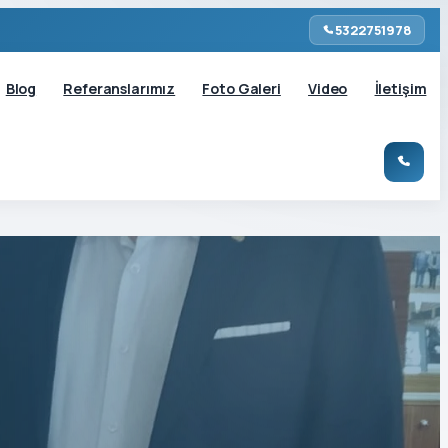
5322751978
Blog
Referanslarımız
Foto Galeri
Video
İletişim