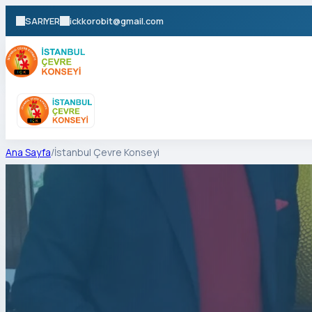
SARIYER
ickkorobit@gmail.com
Ana Sayfa
/
İstanbul Çevre Konseyi