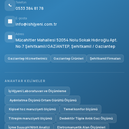
Telefon
0533 384 81 78
E-posta
info@ishijyeni.com.tr
Adres
Mücahitler Mahallesi 52054 Nolu Sokak Hıdıroğlu Apt.
No:7 Şehitkamil/GAZİANTEP, Şehitkamil / Gaziantep
Gaziantep Hizmetlerimiz
Gaziantep Ürünleri
Şehitkamil Firmaları
ANAHTAR KELIMELER
İş Hijyeni Laboratuvarı ve Ölçümleme
Aydınlatma Ölçümü Ortam Gürültü Ölçümü
Kişisel toz maruziyeti ölçümü
Temel konfor ölçümü
Titreşim maruziyeti ölçümü
Dedektör Tüple Anlık Gaz Ölçümü
İçme Suyu pH Nitrit Analizi
Eletromanyetik Alan Ölçümleri