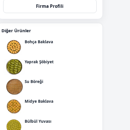
Firma Profili
Diğer Ürünler
Bohça Baklava
Yaprak Şöbiyet
Su Böreği
Midye Baklava
Bülbül Yuvası