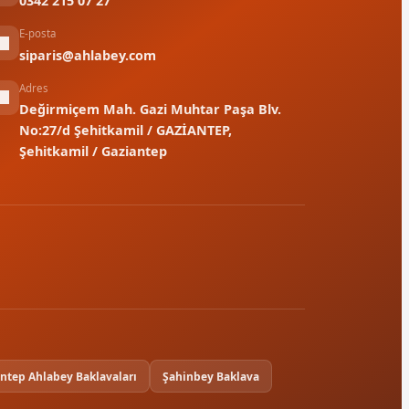
0342 215 07 27
E-posta
siparis@ahlabey.com
Adres
Değirmiçem Mah. Gazi Muhtar Paşa Blv.
No:27/d Şehitkamil / GAZİANTEP,
Şehitkamil / Gaziantep
ntep Ahlabey Baklavaları
Şahinbey Baklava