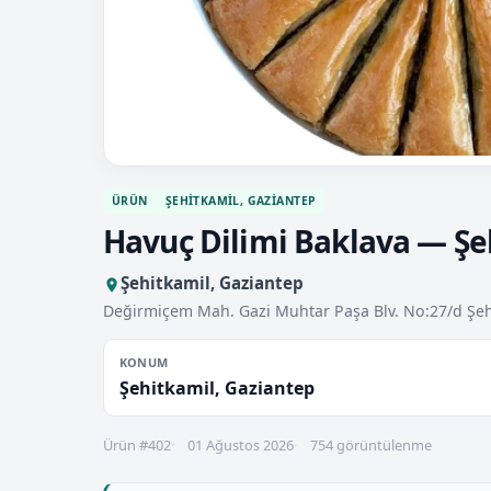
ÜRÜN
ŞEHITKAMIL, GAZIANTEP
Havuç Dilimi Baklava — Şe
Şehitkamil, Gaziantep
Değirmiçem Mah. Gazi Muhtar Paşa Blv. No:27/d Şeh
KONUM
Şehitkamil, Gaziantep
Ürün #402
01 Ağustos 2026
754 görüntülenme