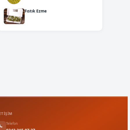
Fıstık Ezme
ETIŞIM
Telefon