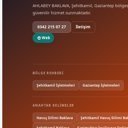
AHLABEY BAKLAVA, Şehitkamil, Gaziantep bölge
güvenilir hizmet sunmaktadır.
0342 215 07 27
İletişim
Web
BÖLGE REHBERI
Şehitkamil İşletmeleri
Gaziantep İşletmeleri
ANAHTAR KELIMELER
Havuç Dilimi Baklava
Şehitkamil Havuç Dilimi Ba
Şehitkamil Baklava
Gazimuhtar İncilipınar Deği