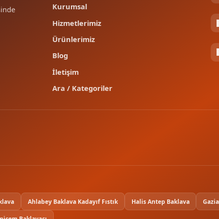
Kurumsal
sinde
Hizmetlerimiz
Ürünlerimiz
Blog
İletişim
Ara / Kategoriler
klava
Ahlabey Baklava Kadayıf Fıstık
Halis Antep Baklava
Gazia
rmiçem Baklavacı