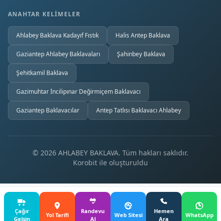
ANAHTAR KELIMELER
Ahlabey Baklava Kadayıf Fıstık
Halis Antep Baklava
Gaziantep Ahlabey Baklavaları
Şahinbey Baklava
Şehitkamil Baklava
Gazimuhtar İncilipınar Değirmiçem Baklavacı
Gaziantep Baklavacılar
Antep Tatlısı Baklavacı Ahlabey
© 2026 AHLABEY BAKLAVA. Tüm hakları saklıdır.
Korobit
ile oluşturuldu
Çağır
Randevu
Hemen
Blog
Yol Tarifi
Web Sitesi
WhatsApp
Gelsin
Al
Ara