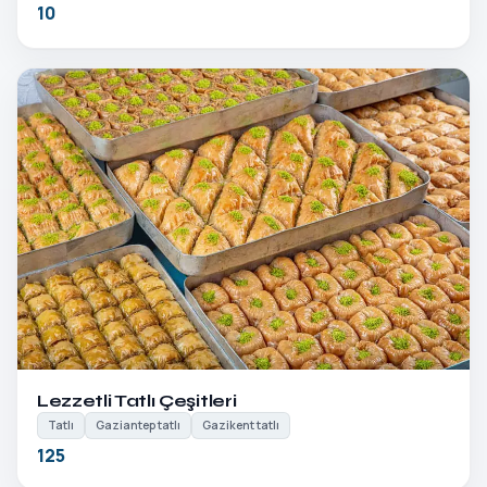
10
Detayları Gör
Lezzetli Tatlı Çeşitleri
Tatlı
Gaziantep tatlı
Gazikent tatlı
125