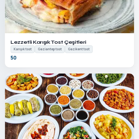
Detayları Gör
Lezzetli Karışık Tost Çeşitleri
Karışık tost
Gaziantep tost
Gazikent tost
50