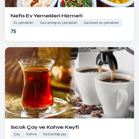
Detayları Gör
Nefis Ev Yemekleri Hizmeti
Ev yemekleri
Gaziantep ev yemekleri
Gazikent ev yemekleri
75
Detayları Gör
Sıcak Çay ve Kahve Keyfi
Çay
Kahve
Gaziantep çay