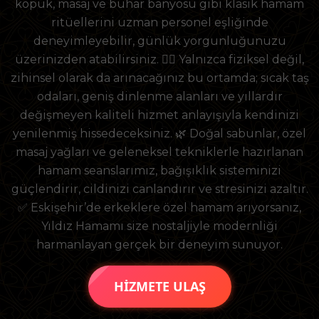
köpük, masaj ve buhar banyosu gibi klasik hamam
ritüellerini uzman personel eşliğinde
deneyimleyebilir, günlük yorgunluğunuzu
üzerinizden atabilirsiniz. 💆‍♂️ Yalnızca fiziksel değil,
zihinsel olarak da arınacağınız bu ortamda; sıcak taş
odaları, geniş dinlenme alanları ve yıllardır
değişmeyen kaliteli hizmet anlayışıyla kendinizi
yenilenmiş hissedeceksiniz. 🌿 Doğal sabunlar, özel
masaj yağları ve geleneksel tekniklerle hazırlanan
hamam seanslarımız, bağışıklık sisteminizi
güçlendirir, cildinizi canlandırır ve stresinizi azaltır.
✅ Eskişehir’de erkeklere özel hamam arıyorsanız,
Yıldız Hamamı size nostaljiyle modernliği
harmanlayan gerçek bir deneyim sunuyor.
HİZMETE ULAŞ