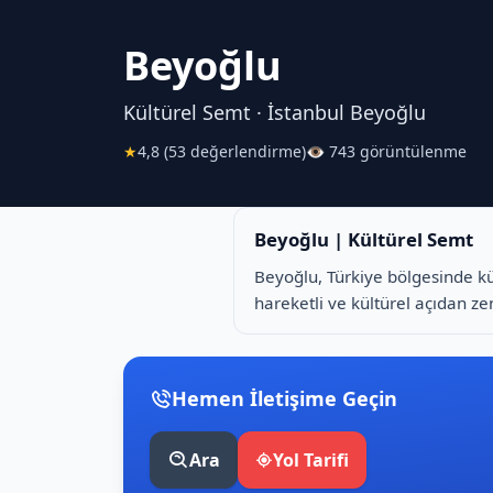
Beyoğlu
Kültürel Semt · İstanbul Beyoğlu
★
4,8 (53 değerlendirme)
👁 743 görüntülenme
Beyoğlu | Kültürel Semt
Beyoğlu, Türkiye bölgesinde kü
hareketli ve kültürel açıdan zen
Hemen İletişime Geçin
Ara
Yol Tarifi