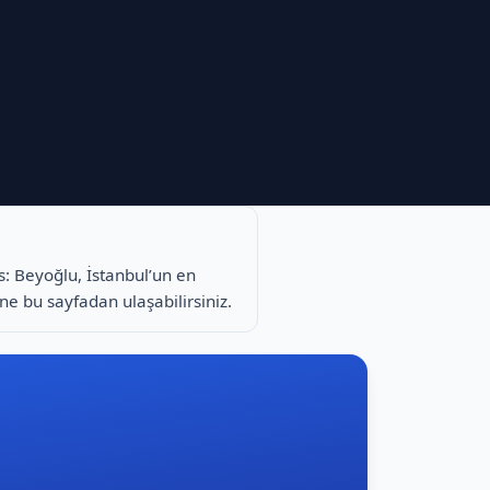
s: Beyoğlu, İstanbul’un en
rine bu sayfadan ulaşabilirsiniz.