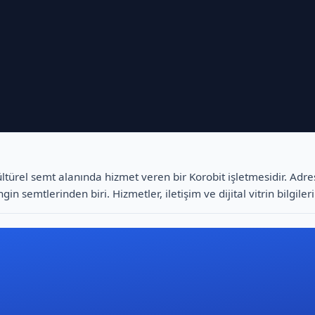
ltürel semt alanında hizmet veren bir Korobit işletmesidir. Adre
gin semtlerinden biri. Hizmetler, iletişim ve dijital vitrin bilgile