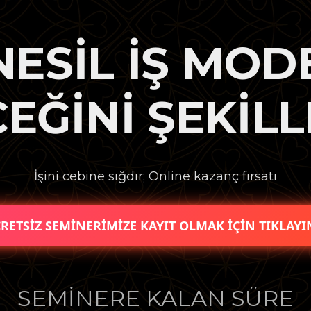
NESİL İŞ MODE
EĞİNİ ŞEKİL
İşini cebine sığdır; Online kazanç fırsatı
RETSİZ SEMİNERİMİZE KAYIT OLMAK İÇİN TIKLAYI
SEMİNERE KALAN SÜRE