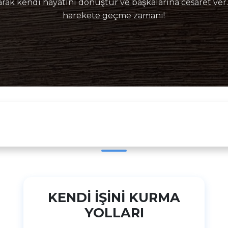
rarak kendi hayatını dönüştür ve başkalarına cesaret ver
harekete geçme zamanı!
ÜCRETSİZ CANLI SEMİNERDE
NELER KEŞFEDECEKSİNİZ?
KENDİ İŞİNİ KURMA
YOLLARI