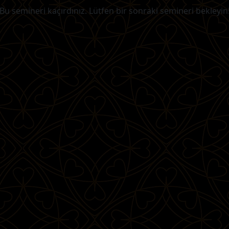
Bu semineri kaçırdınız. Lütfen bir sonraki semineri bekleyin