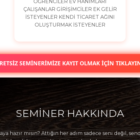
ÖĞRENCİLER EV HANIMLARI
ÇALIŞANLAR GİRİŞİMCİLER EK GELİR
İSTEYENLER KENDİ TİCARET AĞINI
OLUŞTURMAK İSTEYENLER
RETSİZ SEMİNERİMİZE KAYIT OLMAK İÇİN TIKLAYIN
SEMİNER HAKKINDA
maya hazır mısın? Attığın her adım sadece seni değil, se