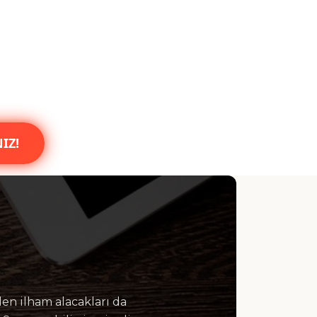
IZ!
nden ilham alacakları da