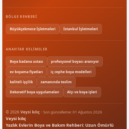
BÖLGE REHBERI
Büyükçekmece İşletmeleri
İstanbul İşletmeleri
ANAHTAR KELIMELER
Boya badana ustası
profesyonel boyacı aranıyor
ev boyama fiyatları
iç cephe boya modelleri
kaliteli işçilik
zamanında teslim
Dekoratif boya uygulamaları
Alçı ve boya işleri
© 2026
Veysi kılıç
·
Son güncelleme: 01 Ağustos 2026
Veysi kılıç
Yazlık Evlerin Boya ve Bakım Rehberi: Uzun Ömürlü