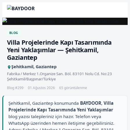
BLOG
Villa Projelerinde Kapı Tasarımında
Yeni Yaklaşımlar — Şehitkamil,
Gaziantep
Şehitkamil, Gaziantep
Fabrika / Merkez 1.Organize San. Böl. 83101 Nolu Cd. No:23
Şehitkamil/Başpınar/Türkiye
Blog #299
01 Ağustos 2026
65 görüntülenme
Şehitkamil, Gaziantep konumunda
BAYDOOR
,
Villa
Projelerinde Kapı Tasarımında Yeni Yaklaşımlar
blog yazısı talepleriniz için hazır. Telefon veya
WhatsApp üzerinden hemen iletişime geçebilirsiniz.
Adres: Fabrika / Merkez 1.Organize San. Böl. 83101