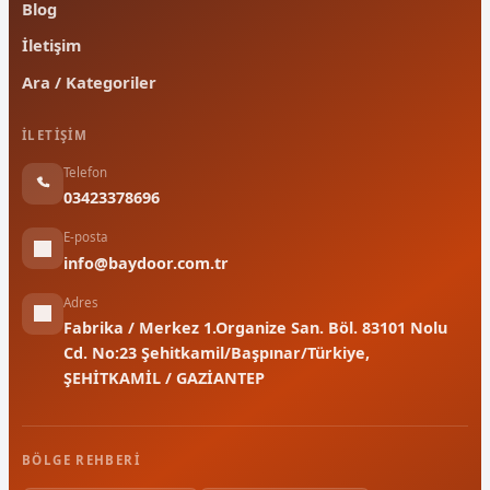
Blog
İletişim
Ara / Kategoriler
İLETIŞIM
Telefon
03423378696
E-posta
info@baydoor.com.tr
Adres
Fabrika / Merkez 1.Organize San. Böl. 83101 Nolu
Cd. No:23 Şehitkamil/Başpınar/Türkiye,
ŞEHİTKAMİL / GAZİANTEP
BÖLGE REHBERI