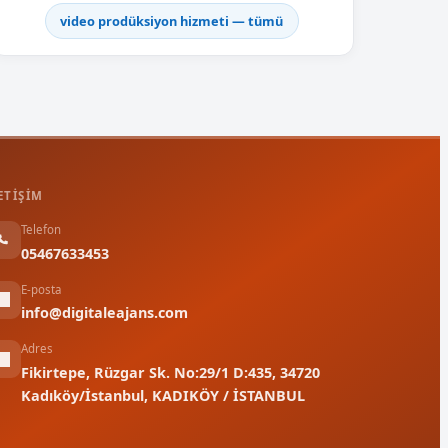
video prodüksiyon hizmeti — tümü
ETIŞIM
Telefon
05467633453
E-posta
info@digitaleajans.com
Adres
Fikirtepe, Rüzgar Sk. No:29/1 D:435, 34720
Kadıköy/İstanbul, KADIKÖY / İSTANBUL