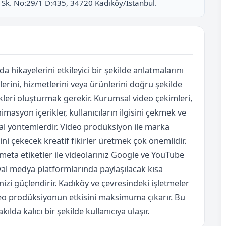
ar Sk. No:29/1 D:435, 34720 Kadıköy/İstanbul.
 hikayelerini etkileyici bir şekilde anlatmalarını
lerini, hizmetlerini veya ürünlerini doğru şekilde
ikleri oluşturmak gerekir. Kurumsal video çekimleri,
imasyon içerikler, kullanıcıların ilgisini çekmek ve
al yöntemlerdir. Video prodüksiyon ile marka
tini çekecek kreatif fikirler üretmek çok önemlidir.
meta etiketler ile videolarınız Google ve YouTube
yal medya platformlarında paylaşılacak kısa
ğinizi güçlendirir. Kadıköy ve çevresindeki işletmeler
video prodüksiyonun etkisini maksimuma çıkarır. Bu
lda kalıcı bir şekilde kullanıcıya ulaşır.