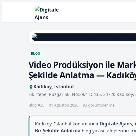
BLOG
Video Prodüksiyon ile Marka
Şekilde Anlatma — Kadıköy
Kadıköy, İstanbul
Fikirtepe, Rüzgar Sk. No:29/1 D:435, 34720 Kadıköy/
Blog #35
01 Ağustos 2026
93 görüntülenme
Kadıköy, İstanbul konumunda
Digitale Ajans
,
Bir Şekilde Anlatma
blog yazısı talepleriniz 