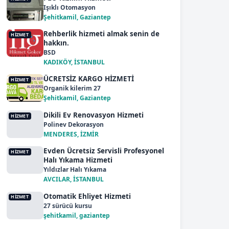
Işıklı Otomasyon
Şehitkamil, Gaziantep
Rehberlik hizmeti almak senin de
HIZMET
hakkın.
BSD
KADIKÖY, İSTANBUL
ÜCRETSİZ KARGO HİZMETİ
HIZMET
Organik kilerim 27
Şehitkamil, Gaziantep
Dikili Ev Renovasyon Hizmeti
HIZMET
Polinev Dekorasyon
MENDERES, İZMİR
Evden Ücretsiz Servisli Profesyonel
HIZMET
Halı Yıkama Hizmeti
Yıldızlar Halı Yıkama
AVCILAR, İSTANBUL
Otomatik Ehliyet Hizmeti
HIZMET
27 sürücü kursu
şehitkamil, gaziantep