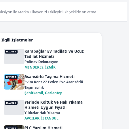
ksiyon ile Marka Hikayenizi Etkileyici Bir Şekilde Anlatma
İlgili İşletmeler
Karabağlar Ev Tadilatı ve Ucuz
HIZMET
Tadilat Hizmeti
Polinev Dekorasyon
MENDERES, İZMİR
Asansörlü Taşıma Hizmeti
HIZMET
Evim Kent 27 Evden Eve Asansörlü
Taşımacılık
Şehitkamil, Gaziantep
Yerinde Koltuk ve Halı Yıkama
HIZMET
Hizmeti Uygun Fiyatlı
Yıldızlar Halı Yıkama
AVCILAR, İSTANBUL
PLC Yazılım Hizmeti
HIZMET