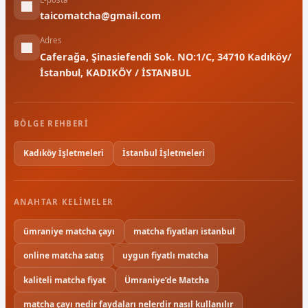
taicomatcha@gmail.com
Adres
Caferağa, Şinasiefendi Sok. NO:1/C, 34710 Kadıköy/
İstanbul, KADIKÖY / İSTANBUL
BÖLGE REHBERI
Kadıköy İşletmeleri
İstanbul İşletmeleri
ANAHTAR KELIMELER
ümraniye matcha çayı
matcha fiyatları istanbul
online matcha satış
uygun fiyatlı matcha
kaliteli matcha fiyat
Ümraniye’de Matcha
matcha çayı nedir faydaları nelerdir nasıl kullanılır