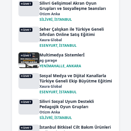
Silivri Gelişimsel Akran Oyun
HIZMET
Grupları ve Sosyalleşme Seansları
Otizm Anka
SİLİVRİ, İSTANBUL
Seher Çalışkan ile Türkiye Geneli
HIZMET
Sıfırdan Online Satış Eğitimi
Xaura Global
ESENYURT, İSTANBUL
Multimedya Sistemlerİ
HIZMET
ag garage
YENİMAHALLE, ANKARA
Sosyal Medya ve Dijital Kanallarla
HIZMET
Türkiye Geneli Ekip Büyütme Eğitimi
Xaura Global
ESENYURT, İSTANBUL
Silivri Sosyal Uyum Destekli
HIZMET
Pedagojik Oyun Grupları
Otizm Anka
SİLİVRİ, İSTANBUL
İstanbul Bitkisel Cilt Bakım Ürünleri
HIZMET