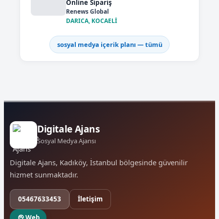
Online Sipariş
Renews Global
DARICA, KOCAELİ
sosyal medya içerik planı — tümü
Digitale Ajans
Sosyal Medya Ajansı
Digitale Ajans, Kadıköy, İstanbul bölgesinde güvenilir
hizmet sunmaktadır.
05467633453
İletişim
Web