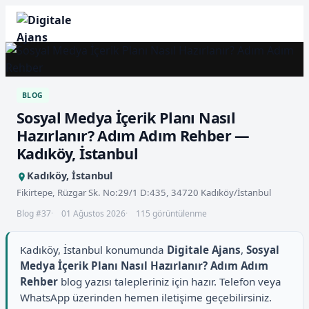
BLOG
Sosyal Medya İçerik Planı Nasıl
Hazırlanır? Adım Adım Rehber —
Kadıköy, İstanbul
Kadıköy, İstanbul
Fikirtepe, Rüzgar Sk. No:29/1 D:435, 34720 Kadıköy/İstanbul
Blog #37
01 Ağustos 2026
115 görüntülenme
Kadıköy, İstanbul konumunda
Digitale Ajans
,
Sosyal
Medya İçerik Planı Nasıl Hazırlanır? Adım Adım
Rehber
blog yazısı talepleriniz için hazır. Telefon veya
WhatsApp üzerinden hemen iletişime geçebilirsiniz.