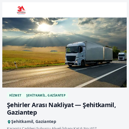
HIZMET
ŞEHITKAMIL, GAZIANTEP
Şehirler Arası Nakliyat — Şehitkamil,
Gaziantep
Şehitkamil, Gaziantep
Karagöz Caddesi Suburcu Aliveli İşhanı Kat:6 No:407