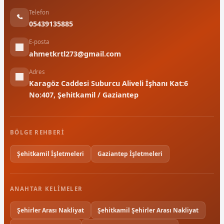
Telefon
05439135885
E-posta
ahmetkrtl273@gmail.com
Adres
Karagöz Caddesi Suburcu Aliveli İşhanı Kat:6
No:407, Şehitkamil / Gaziantep
BÖLGE REHBERI
Şehitkamil İşletmeleri
Gaziantep İşletmeleri
ANAHTAR KELIMELER
Şehirler Arası Nakliyat
Şehitkamil Şehirler Arası Nakliyat