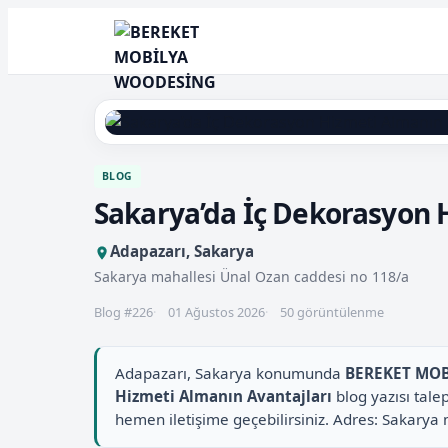
BLOG
Sakarya’da İç Dekorasyon 
Adapazarı, Sakarya
Sakarya mahallesi Ünal Ozan caddesi no 118/a
Blog #226
01 Ağustos 2026
50 görüntülenme
Adapazarı, Sakarya konumunda
BEREKET MO
Hizmeti Almanın Avantajları
blog yazısı tale
hemen iletişime geçebilirsiniz. Adres: Sakarya