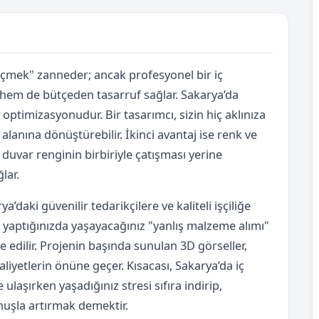
eçmek" zanneder; ancak profesyonel bir iç
em de bütçeden tasarruf sağlar. Sakarya’da
optimizasyonudur. Bir tasarımcı, sizin hiç aklınıza
alanına dönüştürebilir. İkinci avantaj ise renk ve
uvar renginin birbiriyle çatışması yerine
lar.
’daki güvenilir tedarikçilere ve kaliteli işçiliğe
at yaptığınızda yaşayacağınız "yanlış malzeme alımı"
ze edilir. Projenin başında sunulan 3D görseller,
iyetlerin önüne geçer. Kısacası, Sakarya’da iç
laşırken yaşadığınız stresi sıfıra indirip,
uşla artırmak demektir.