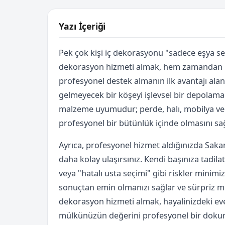
Yazı İçeriği
Pek çok kişi iç dekorasyonu "sadece eşya s
dekorasyon hizmeti almak, hem zamandan h
profesyonel destek almanın ilk avantajı alan 
gelmeyecek bir köşeyi işlevsel bir depolama 
malzeme uyumudur; perde, halı, mobilya ve d
profesyonel bir bütünlük içinde olmasını sağ
Ayrıca, profesyonel hizmet aldığınızda Sakarya
daha kolay ulaşırsınız. Kendi başınıza tadil
veya "hatalı usta seçimi" gibi riskler minimi
sonuçtan emin olmanızı sağlar ve sürpriz mal
dekorasyon hizmeti almak, hayalinizdeki eve u
mülkünüzün değerini profesyonel bir dokun