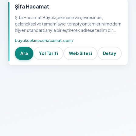
Şifa Hacamat
Şifa Hacamat Büyükçekmece ve çevresinde,
geleneksel ve tamamlayıcı terapi yöntemlerini modern
hijyen standartlarıyla birleştirerek adrese teslim bir
wellness hizmeti sunuyoruz. Uzun yıllara dayanan
buyukcekmecehacamat.com/
deneyimimiz, al…
Ara
Yol Tarifi
Web Sitesi
Detay