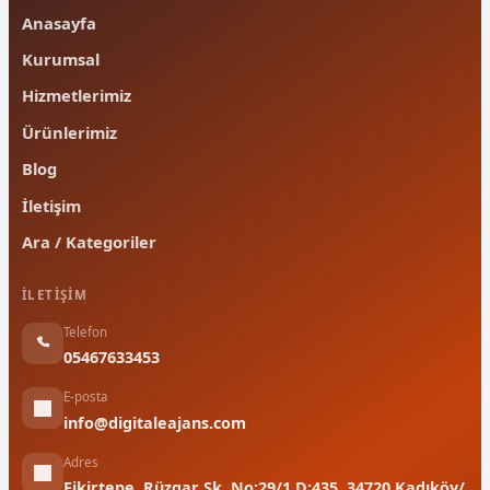
Anasayfa
Kurumsal
Hizmetlerimiz
Ürünlerimiz
Blog
İletişim
Ara / Kategoriler
İLETIŞIM
Telefon
05467633453
E-posta
info@digitaleajans.com
Adres
Fikirtepe, Rüzgar Sk. No:29/1 D:435, 34720 Kadıköy/