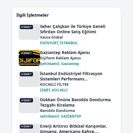
İlgili İşletmeler
Seher Çalışkan ile Türkiye Geneli
HIZMET
Sıfırdan Online Satış Eğitimi
Xaura Global
ESENYURT, İSTANBUL
Gaziantep Reklam Ajansı
HIZMET
Dijiform Reklam Ajansı
Şehitkamil, Gaziantep
İstanbul Endüstriyel Filtrasyon
HIZMET
Sistemleri Performans
Optimizasyonu
KOCAELİ FİLTRE
İZMİT, KOCAELİ
Dükkan Önüne Baniddo Dondurma
HIZMET
Tezgahı Kiralama
Baniddo Dondurma
sehitkamil, GAZİANTEP
Enerji Arttırıcı Bitkisel Karışımlar,
HIZMET
Ginseng, Americano Kahve,