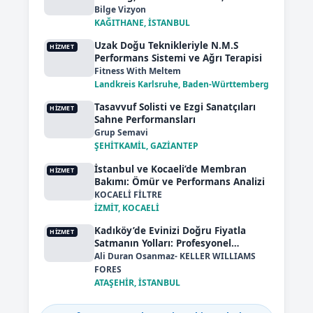
Performans Artışı
Bilge Vizyon
KAĞITHANE, İSTANBUL
Uzak Doğu Teknikleriyle N.M.S
HIZMET
Performans Sistemi ve Ağrı Terapisi
Fitness With Meltem
Landkreis Karlsruhe, Baden-Württemberg
Tasavvuf Solisti ve Ezgi Sanatçıları
HIZMET
Sahne Performansları
Grup Semavi
ŞEHİTKAMİL, GAZİANTEP
İstanbul ve Kocaeli’de Membran
HIZMET
Bakımı: Ömür ve Performans Analizi
KOCAELİ FİLTRE
İZMİT, KOCAELİ
Kadıköy’de Evinizi Doğru Fiyatla
HIZMET
Satmanın Yolları: Profesyonel
Pazarlama
Ali Duran Osanmaz- KELLER WILLIAMS
FORES
ATAŞEHİR, İSTANBUL