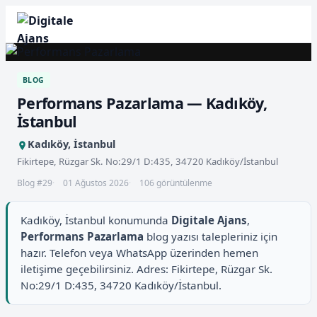
BLOG
Performans Pazarlama — Kadıköy,
İstanbul
Kadıköy, İstanbul
Fikirtepe, Rüzgar Sk. No:29/1 D:435, 34720 Kadıköy/İstanbul
Blog #29
01 Ağustos 2026
106 görüntülenme
Kadıköy, İstanbul konumunda
Digitale Ajans
,
Performans Pazarlama
blog yazısı talepleriniz için
hazır. Telefon veya WhatsApp üzerinden hemen
iletişime geçebilirsiniz. Adres: Fikirtepe, Rüzgar Sk.
No:29/1 D:435, 34720 Kadıköy/İstanbul.