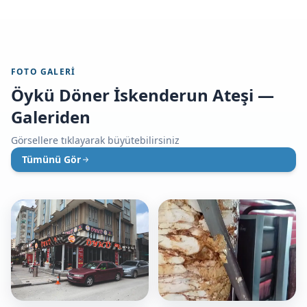
FOTO GALERI
Öykü Döner İskenderun Ateşi —
Galeriden
Görsellere tıklayarak büyütebilirsiniz
Tümünü Gör