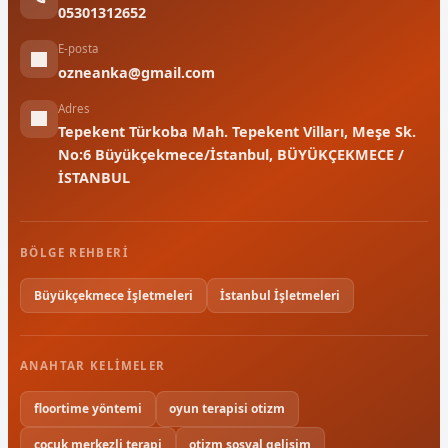
05301312652
E-posta
ozneanka@gmail.com
Adres
Tepekent Türkoba Mah. Tepekent Vilları, Meşe Sk.
No:6 Büyükçekmece/İstanbul, BÜYÜKÇEKMECE /
İSTANBUL
BÖLGE REHBERI
Büyükçekmece İşletmeleri
İstanbul İşletmeleri
ANAHTAR KELIMELER
floortime yöntemi
oyun terapisi otizm
çocuk merkezli terapi
otizm sosyal gelişim