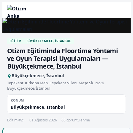
EĞITIM
BÜYÜKÇEKMECE, İSTANBUL
Otizm Eğitiminde Floortime Yöntemi
ve Oyun Terapisi Uygulamaları —
Büyükçekmece, İstanbul
Büyükçekmece, İstanbul
Tepekent Türkoba Mah. Tepekent Vilları, Meşe Sk. No:6
Büyükçekmece/İstanbul
KONUM
Büyükçekmece, İstanbul
Eğitim #21
01 Ağustos 2026
68 görüntülenme