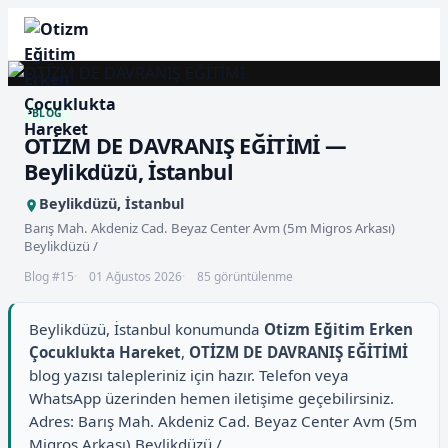
BLOG
OTİZM DE DAVRANIŞ EĞİTİMİ —
Beylikdüzü, İstanbul
Beylikdüzü, İstanbul
Barış Mah. Akdeniz Cad. Beyaz Center Avm (5m Migros Arkası)
Beylikdüzü /
Blog #15
01 Ağustos 2026
85 görüntülenme
Beylikdüzü, İstanbul konumunda
Otizm Eğitim Erken
Çocuklukta Hareket
,
OTİZM DE DAVRANIŞ EĞİTİMİ
blog yazısı talepleriniz için hazır. Telefon veya
WhatsApp üzerinden hemen iletişime geçebilirsiniz.
Adres: Barış Mah. Akdeniz Cad. Beyaz Center Avm (5m
Migros Arkası) Beylikdüzü /.