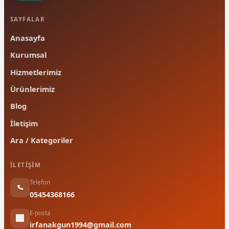
SAYFALAR
Anasayfa
Kurumsal
Hizmetlerimiz
Ürünlerimiz
Blog
İletişim
Ara / Kategoriler
İLETIŞIM
Telefon
05454368166
E-posta
irfanakgun1994@gmail.com