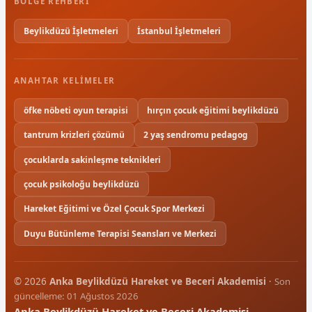
BÖLGE REHBERI
Beylikdüzü İşletmeleri
İstanbul İşletmeleri
ANAHTAR KELIMELER
öfke nöbeti oyun terapisi
hırçın çocuk eğitimi beylikdüzü
tantrum krizleri çözümü
2 yaş sendromu pedagog
çocuklarda sakinleşme teknikleri
çocuk psikoloğu beylikdüzü
Hareket Eğitimi ve Özel Çocuk Spor Merkezi
Duyu Bütünleme Terapisi Seansları ve Merkezi
© 2026
Anka Beylikdüzü Hareket ve Beceri Akademisi
·
Son
güncelleme: 01 Ağustos 2026
Anka Beylikdüzü Hareket ve Beceri Akademisi