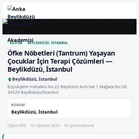
EĞITIM
BEYLIKDÜZÜ, İSTANBUL
Öfke Nöbetleri (Tantrum) Yaşayan
Çocuklar İçin Terapi Çözümleri —
Beylikdüzü, İstanbul
Beylikdüzü, İstanbul
Büyükşehir mahallesi No:22 Beylicium Avm Kat 1 Mağaza No:58,
34520 Beylikdüzü/İstanbul
KONUM
Beylikdüzü, İstanbul
Eğitim #99
01 Ağustos 2026
42 görüntülenme