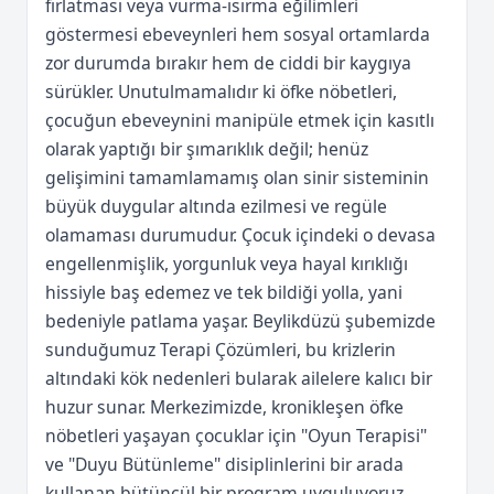
fırlatması veya vurma-ısırma eğilimleri
göstermesi ebeveynleri hem sosyal ortamlarda
zor durumda bırakır hem de ciddi bir kaygıya
sürükler. Unutulmamalıdır ki öfke nöbetleri,
çocuğun ebeveynini manipüle etmek için kasıtlı
olarak yaptığı bir şımarıklık değil; henüz
gelişimini tamamlamamış olan sinir sisteminin
büyük duygular altında ezilmesi ve regüle
olamaması durumudur. Çocuk içindeki o devasa
engellenmişlik, yorgunluk veya hayal kırıklığı
hissiyle baş edemez ve tek bildiği yolla, yani
bedeniyle patlama yaşar. Beylikdüzü şubemizde
sunduğumuz Terapi Çözümleri, bu krizlerin
altındaki kök nedenleri bularak ailelere kalıcı bir
huzur sunar. Merkezimizde, kronikleşen öfke
nöbetleri yaşayan çocuklar için "Oyun Terapisi"
ve "Duyu Bütünleme" disiplinlerini bir arada
kullanan bütüncül bir program uyguluyoruz.