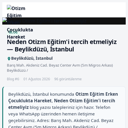
BLOG
Neden Otizm Eğitim'i tercih etmeliyiz
— Beylikdüzü, İstanbul
Beylikdüzü, İstanbul
Barış Mah. Akdeniz Cad. Beyaz Center Avm (5m Migros Arkası)
Beylikdüzü /
Blog #6
01 Ağustos 2026
96 görüntülenme
Beylikdüzü, İstanbul konumunda
Otizm Eğitim Erken
Çocuklukta Hareket
,
Neden Otizm Eğitim'i tercih
etmeliyiz
blog yazısı talepleriniz için hazır. Telefon
veya WhatsApp üzerinden hemen iletişime
geçebilirsiniz. Adres: Barış Mah. Akdeniz Cad. Beyaz
Center Avm (5m Migros Arkası) Beylikdüzü /.