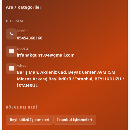
Ara / Kategoriler
İLETIŞIM
Telefon
05454368166
E-posta
irfanakgun1994@gmail.com
Adres
Barış Mah. Akdeniz Cad. Beyaz Center AVM (5M
Migros Arkası) Beylikdüzü / İstanbul, BEYLİKDÜZÜ /
İSTANBUL
BÖLGE REHBERI
Beylikdüzü İşletmeleri
İstanbul İşletmeleri