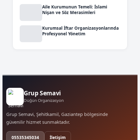
Aile Kurumunun Temeli: İslami
Nişan ve Söz Merasimleri
Kurumsal İftar Organizasyonlarında
Profesyonel Yönetim
Grup Semavi
Düğün Organizasyon
Grup Semavi, Şehitkamil, Gaziantep bölgesinde
güvenilir hizmet sunmaktadır.
05535345034
İletişim