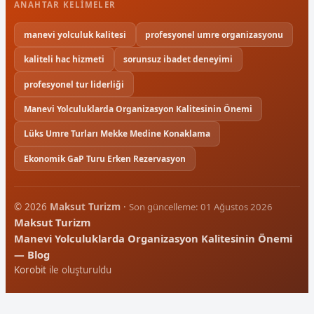
ANAHTAR KELIMELER
manevi yolculuk kalitesi
profesyonel umre organizasyonu
kaliteli hac hizmeti
sorunsuz ibadet deneyimi
profesyonel tur liderliği
Manevi Yolculuklarda Organizasyon Kalitesinin Önemi
Lüks Umre Turları Mekke Medine Konaklama
Ekonomik GaP Turu Erken Rezervasyon
© 2026
Maksut Turizm
·
Son güncelleme: 01 Ağustos 2026
Maksut Turizm
Manevi Yolculuklarda Organizasyon Kalitesinin Önemi
— Blog
Korobit
ile oluşturuldu