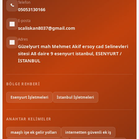
Telefon
05053130166
E-posta
scaliskan8037@gmail.com
Adres
Güzelyurt mah Mehmet Akif ersoy cad Selinevleri
sitesi A8 daire 9 esenyurt istanbul, ESENYURT /
İSTANBUL
BÖLGE REHBERI
Esenyurt İşletmeleri
İstanbul İşletmeleri
ANAHTAR KELIMELER
maaşlı işe ek gelir yolları
internetten güvenli ek iş