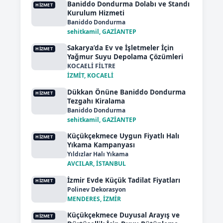
Baniddo Dondurma Dolabı ve Standı
HIZMET
Kurulum Hizmeti
Baniddo Dondurma
sehitkamil, GAZİANTEP
Sakarya’da Ev ve İşletmeler İçin
HIZMET
Yağmur Suyu Depolama Çözümleri
KOCAELİ FİLTRE
İZMİT, KOCAELİ
Dükkan Önüne Baniddo Dondurma
HIZMET
Tezgahı Kiralama
Baniddo Dondurma
sehitkamil, GAZİANTEP
Küçükçekmece Uygun Fiyatlı Halı
HIZMET
Yıkama Kampanyası
Yıldızlar Halı Yıkama
AVCILAR, İSTANBUL
İzmir Evde Küçük Tadilat Fiyatları
HIZMET
Polinev Dekorasyon
MENDERES, İZMİR
Küçükçekmece Duyusal Arayış ve
HIZMET