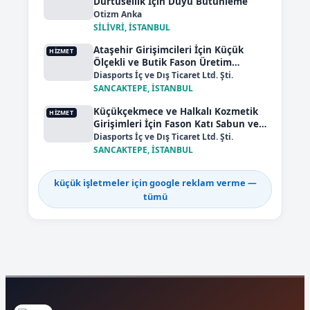
Dürtüsellik İçin Duyu Bütünleme
Otizm Anka
SİLİVRİ, İSTANBUL
Ataşehir Girişimcileri İçin Küçük
HIZMET
Ölçekli ve Butik Fason Üretim
Seçenekleri
Diasports İç ve Dış Ticaret Ltd. Şti.
SANCAKTEPE, İSTANBUL
Küçükçekmece ve Halkalı Kozmetik
HIZMET
Girişimleri İçin Fason Katı Sabun ve
Doğal Kozmetik İmalatı
Diasports İç ve Dış Ticaret Ltd. Şti.
SANCAKTEPE, İSTANBUL
küçük işletmeler için google reklam verme —
tümü