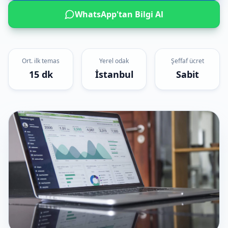
WhatsApp'tan Bilgi Al
Ort. ilk temas
Yerel odak
Şeffaf ücret
15 dk
İstanbul
Sabit