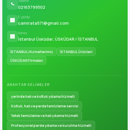
Telefon
02163799502
E-posta
camirata571@gmail.com
Adres
İstanbul Üsküdar, ÜSKÜDAR / İSTANBUL
İSTANBUL Hizmetlerimiz
İSTANBUL Ürünleri
ÜSKÜDAR Firmaları
ANAHTAR KELIMELER
yerinde halı ve koltuk yıkama hizmeti
Koltuk, halı ve perde temizleme servisi
Yatak temizleme ve halı yıkama hizmeti
Profesyonel perde yıkama ve kurutma hizmeti