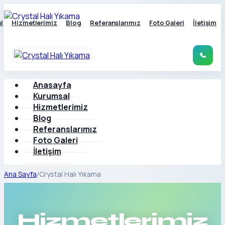
l
Hizmetlerimiz
Blog
Referanslarımız
Foto Galeri
İletişim
Anasayfa
Kurumsal
Hizmetlerimiz
Blog
Referanslarımız
Foto Galeri
İletişim
Ana Sayfa
/
Crystal Halı Yıkama
Hizmetlerimiz