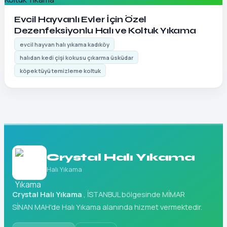
Detayları Gör
Evcil Hayvanlı Evler İçin Özel
Dezenfeksiyonlu Halı ve Koltuk Yıkama
evcil hayvan halı yıkama kadıköy
halıdan kedi çişi kokusu çıkarma üsküdar
köpek tüyü temizleme koltuk
Crystal Halı Yıkama
Halı Yıkama
Crystal Halı Yıkama
, İSTANBUL bölgesinde MİMAR
SİNAN MAH'de Halı Yıkama alanında hizmet vermektedir.