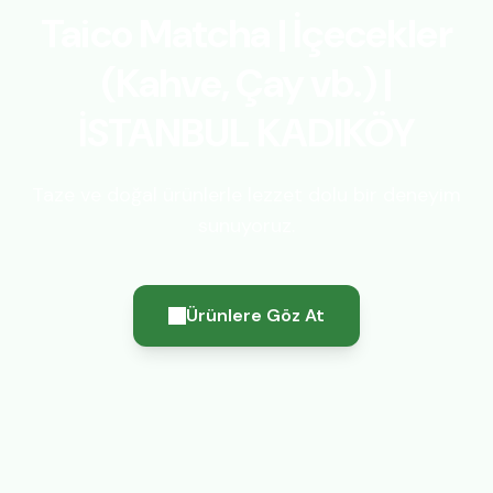
Taico Matcha | İçecekler
(Kahve, Çay vb.) |
İSTANBUL KADIKÖY
Taze ve doğal ürünlerle lezzet dolu bir deneyim
sunuyoruz.
Ürünlere Göz At