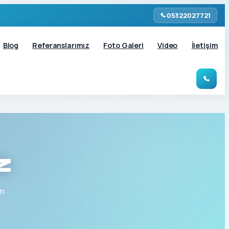
05322027721
Blog
Referanslarımız
Foto Galeri
Video
İletişim
z
in