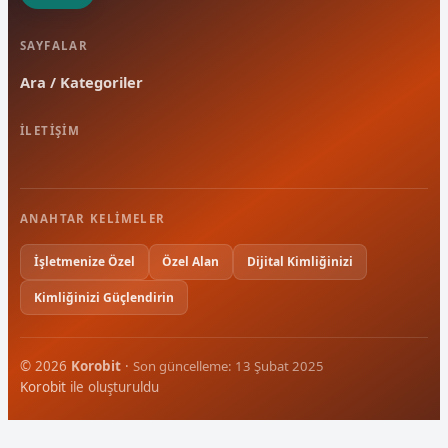
SAYFALAR
Ara / Kategoriler
İLETIŞIM
ANAHTAR KELIMELER
İşletmenize Özel
Özel Alan
Dijital Kimliğinizi
Kimliğinizi Güçlendirin
© 2026
Korobit
·
Son güncelleme: 13 Şubat 2025
Korobit
ile oluşturuldu