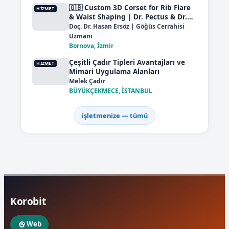
🇬🇧 Custom 3D Corset for Rib Flare
HIZMET
& Waist Shaping | Dr. Pectus & Dr.
Curver Clinic 🇹🇷 Özel 3D Korse
Doç. Dr. Hasan Ersöz | Göğüs Cerrahisi
Uzmanı
Bornova, İzmir
Çeşitli Çadır Tipleri Avantajları ve
HIZMET
Mimari Uygulama Alanları
Melek Çadır
BÜYÜKÇEKMECE, İSTANBUL
i̇şletmenize — tümü
Korobit
Web