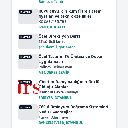
Bornova, İzmir
Kuyu suyu için kum filtre sistemi
HIZMET
fiyatları ve teknik özellikleri
KOCAELİ FİLTRE
İZMİT, KOCAELİ
Özel Direksiyon Dersi
HIZMET
27 sürücü kursu
şehitkamil, gaziantep
Özel Tasarım TV Ünitesi ve Duvar
HIZMET
Uygulamaları
Polinev Dekorasyon
MENDERES, İZMİR
Yönetim Danışmanlığının Güçlü
HIZMET
Olduğu Alanlar
İstanbul Çevre Konseyi
SARIYER, İSTANBUL
C60 Alüminyum Doğrama Sistemleri
HIZMET
Nedir? Avantajları
Furkan Alüminyum
BAHÇELİEVLER, İSTANBUL