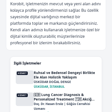
Korobit, işletmenizin mevcut veya yeni alan adını
kolayca profile yönlendirmenizi sağlar. Bu özellik
sayesinde dijital varlığınızı merkezi bir
platformda toplar ve markanızı güçlendirirsiniz.
Kendi alan adınızı kullanarak işletmenize özel bir
dijital kimlik oluşturabilir, müşterilerinize
profesyonel bir izlenim bırakabilirsiniz.
İlgili İşletmeler
Ruhsal ve Bedensel Dengeyi Birlikte
HIZMET
Ele Alan Holistik Yaklaşım
ÜSKÜDAR DOĞAL DENGE
ÜSKÜDAR, İSTANBUL
🇬🇧 Lung Cancer Diagnosis &
HIZMET
Personalized Treatment 🇹🇷 Akciğer
Kanseri Tanı ve Kişiye Özel Tedavi
Doç. Dr. Hasan Ersöz | Göğüs Cerrahisi
Uzmanı