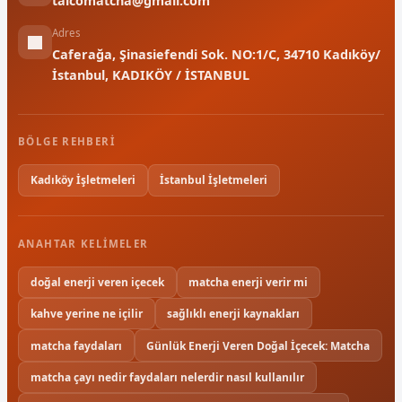
taicomatcha@gmail.com
Adres
Caferağa, Şinasiefendi Sok. NO:1/C, 34710 Kadıköy/
İstanbul, KADIKÖY / İSTANBUL
BÖLGE REHBERI
Kadıköy İşletmeleri
İstanbul İşletmeleri
ANAHTAR KELIMELER
doğal enerji veren içecek
matcha enerji verir mi
kahve yerine ne içilir
sağlıklı enerji kaynakları
matcha faydaları
Günlük Enerji Veren Doğal İçecek: Matcha
matcha çayı nedir faydaları nelerdir nasıl kullanılır