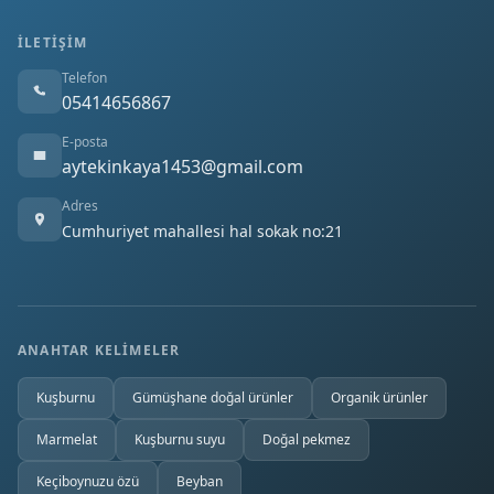
İLETIŞIM
Telefon
05414656867
E-posta
aytekinkaya1453@gmail.com
Adres
Cumhuriyet mahallesi hal sokak no:21
ANAHTAR KELIMELER
Kuşburnu
Gümüşhane doğal ürünler
Organik ürünler
Marmelat
Kuşburnu suyu
Doğal pekmez
Keçiboynuzu özü
Beyban