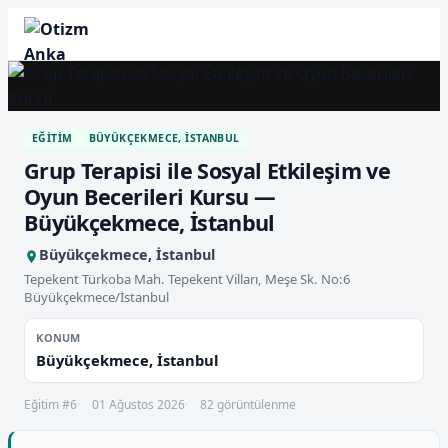
EĞITIM
BÜYÜKÇEKMECE, İSTANBUL
Grup Terapisi ile Sosyal Etkileşim ve
Oyun Becerileri Kursu —
Büyükçekmece, İstanbul
Büyükçekmece, İstanbul
Tepekent Türkoba Mah. Tepekent Vilları, Meşe Sk. No:6
Büyükçekmece/İstanbul
KONUM
Büyükçekmece, İstanbul
Eğitim #6
01 Ağustos 2026
82 görüntülenme