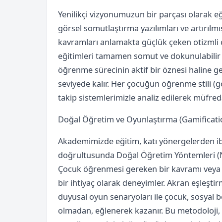
Yenilikçi vizyonumuzun bir parçası olarak eği
görsel somutlaştırma yazılımları ve artırılmı
kavramları anlamakta güçlük çeken otizmli
eğitimleri tamamen somut ve dokunulabilir d
öğrenme sürecinin aktif bir öznesi haline g
seviyede kalır. Her çocuğun öğrenme stili (gö
takip sistemlerimizle analiz edilerek müfredat 
Doğal Öğretim ve Oyunlaştırma (Gamificati
Akademimizde eğitim, katı yönergelerden ibar
doğrultusunda Doğal Öğretim Yöntemleri (NE
Çocuk öğrenmesi gereken bir kavramı veya be
bir ihtiyaç olarak deneyimler. Akran eşleştir
duyusal oyun senaryoları ile çocuk, sosyal 
olmadan, eğlenerek kazanır. Bu metodoloji, 