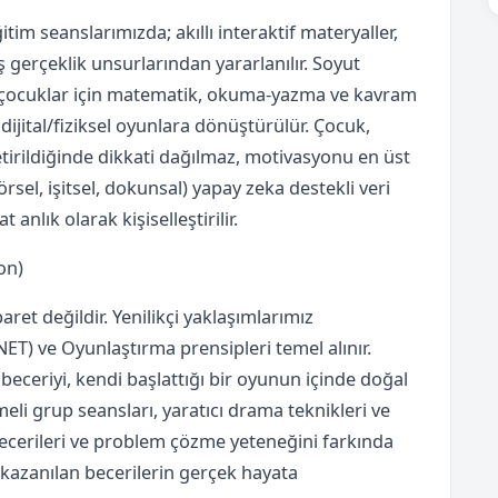
tim seanslarımızda; akıllı interaktif materyaller,
ş gerçeklik unsurlarından yararlanılır. Soyut
 çocuklar için matematik, okuma-yazma ve kavram
ijital/fiziksel oyunlara dönüştürülür. Çocuk,
etirildiğinde dikkati dağılmaz, motivasyonu en üst
rsel, işitsel, dokunsal) yapay zeka destekli veri
anlık olarak kişiselleştirilir.
on)
et değildir. Yenilikçi yaklaşımlarımız
T) ve Oyunlaştırma prensipleri temel alınır.
ceriyi, kendi başlattığı bir oyunun içinde doğal
meli grup seansları, yaratıcı drama teknikleri ve
becerileri ve problem çözme yeteneğini farkında
kazanılan becerilerin gerçek hayata