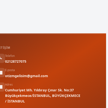
ETIŞIM
Telefon
02128727075
E-posta
otizmgelisim@gmail.com
Adres
Cumhuriyet Mh. Yıldıray Çınar Sk. No:37
Büyükçekmece/İSTANBUL, BÜYÜKÇEKMECE
/ İSTANBUL