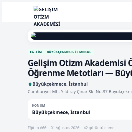
EĞITIM
BÜYÜKÇEKMECE, İSTANBUL
Gelişim Otizm Akademisi Ö
Öğrenme Metotları — Büy
Büyükçekmece, İstanbul
Cumhuriyet Mh. Yıldıray Çınar Sk. No:37 Büyükçek
KONUM
Büyükçekmece, İstanbul
Eğitim #66
01 Ağustos 2026
42 görüntülenme