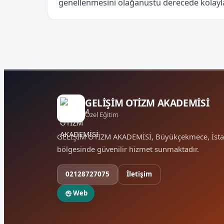
genellenmesini olağanüstü derecede kolaylaş
GELİŞİM OTİZM AKADEMİSİ
Özel Eğitim
GELİŞİM OTİZM AKADEMİSİ, Büyükçekmece, İsta
bölgesinde güvenilir hizmet sunmaktadır.
02128727075
İletişim
Web