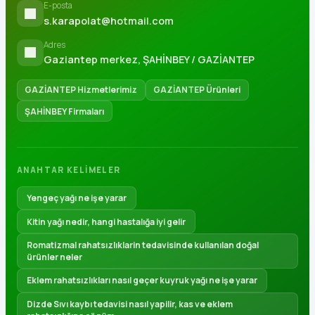
E-posta
s.karapolat@hotmail.com
Adres
Gaziantep merkez, ŞAHİNBEY / GAZİANTEP
GAZİANTEP Hizmetlerimiz
GAZİANTEP Ürünleri
ŞAHİNBEY Firmaları
ANAHTAR KELIMELER
Yengeç yağı ne işe yarar
Kitin yağı nedir, hangi hastalığa iyi gelir
Romatizmal rahatsızlıklarin tedavisinde kullanılan doğal
ürünler neler
Eklem rahatsızlıkları nasıl geçer kuyruk yağı ne işe yarar
Dizde Sıvı kaybı tedavisi nasıl yapilir, kas ve eklem