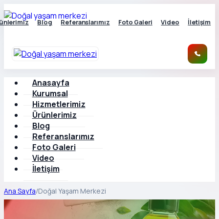
ünlerimiz
Blog
Referanslarımız
Foto Galeri
Video
İletişim
Anasayfa
Kurumsal
Hizmetlerimiz
Ürünlerimiz
Blog
Referanslarımız
Foto Galeri
Video
İletişim
Ana Sayfa
/
Doğal Yaşam Merkezi