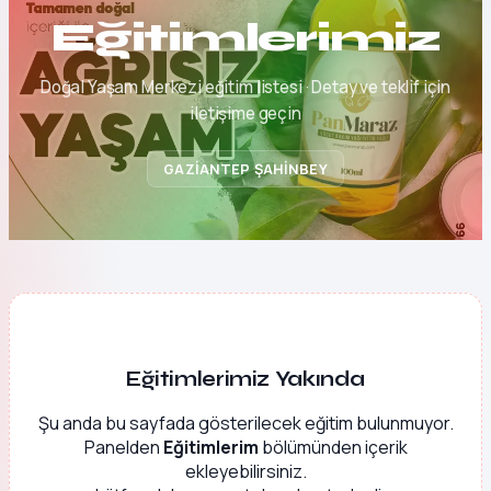
Eğitimlerimiz
Doğal Yaşam Merkezi eğitim listesi · Detay ve teklif için
iletişime geçin
GAZİANTEP ŞAHİNBEY
Eğitimlerimiz Yakında
Şu anda bu sayfada gösterilecek eğitim bulunmuyor.
Panelden
Eğitimlerim
bölümünden içerik
ekleyebilirsiniz.