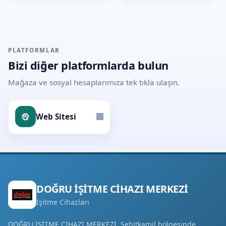
PLATFORMLAR
Bizi diğer platformlarda bulun
Mağaza ve sosyal hesaplarımıza tek tıkla ulaşın.
Web Sitesi
DOĞRU İŞİTME CİHAZI MERKEZİ
İşitme Cihazları
DOĞRU İŞİTME CİHAZI MERKEZİ, Şehitkamil bölgesinde