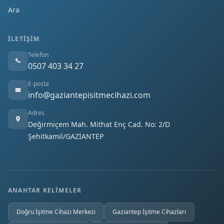
Ara
İLETIŞIM
Telefon
0507 403 34 27
E-posta
info@gaziantepisitmecihazi.com
Adres
Değirmiçem Mah. Mithat Enç Cad. No: 2/D
Şehitkamil/GAZİANTEP
ANAHTAR KELIMELER
Doğru İşitme Cihazı Merkezi
Gaziantep İşitme Cihazları