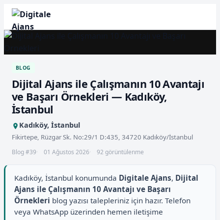
BLOG
Dijital Ajans ile Çalışmanın 10 Avantajı
ve Başarı Örnekleri — Kadıköy,
İstanbul
Kadıköy, İstanbul
Fikirtepe, Rüzgar Sk. No:29/1 D:435, 34720 Kadıköy/İstanbul
Blog #39
01 Ağustos 2026
92 görüntülenme
Kadıköy, İstanbul konumunda
Digitale Ajans
,
Dijital
Ajans ile Çalışmanın 10 Avantajı ve Başarı
Örnekleri
blog yazısı talepleriniz için hazır. Telefon
veya WhatsApp üzerinden hemen iletişime