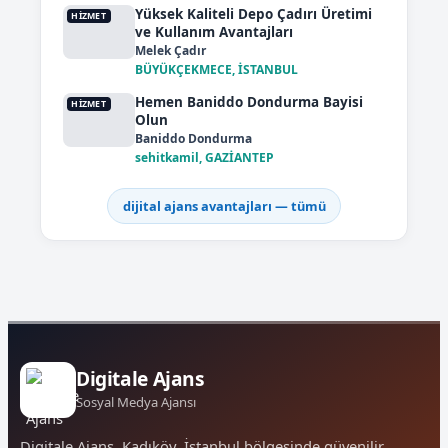
Yüksek Kaliteli Depo Çadırı Üretimi
HIZMET
ve Kullanım Avantajları
Melek Çadır
BÜYÜKÇEKMECE, İSTANBUL
Hemen Baniddo Dondurma Bayisi
HIZMET
Olun
Baniddo Dondurma
sehitkamil, GAZİANTEP
dijital ajans avantajları — tümü
Digitale Ajans
Sosyal Medya Ajansı
Digitale Ajans, Kadıköy, İstanbul bölgesinde güvenilir