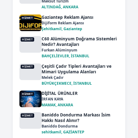
Maksut Turizm
ALTINDAĞ, ANKARA
Gaziantep Reklam Ajansı
HIZMET
Dijiform Reklam Ajansı
Şehitkamil, Gaziantep
C60 Alüminyum Doğrama Sistemleri
HIZMET
Nedir? Avantajları
Furkan Alüminyum
BAHÇELİEVLER, İSTANBUL
Çeşitli Çadır Tipleri Avantajları ve
HIZMET
Mimari Uygulama Alanları
Melek Çadır
BÜYÜKÇEKMECE, İSTANBUL
DİJİTAL ÜRÜNLER
HIZMET
İRFAN KAYA
MAMAK, ANKARA
Baniddo Dondurma Markası İsim
HIZMET
Hakkı Nasıl Alınır?
Baniddo Dondurma
sehitkamil, GAZİANTEP