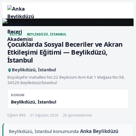
EĞITIM
BEYLIKDÜZÜ, İSTANBUL
Çocuklarda Sosyal Beceriler ve Akran
Etkileşimi Eğitimi — Beylikdüzü,
İstanbul
Beylikdüzü, İstanbul
Büyükşehir mahallesi No:22 Beylicium Avm Kat 1 Mağaza No:58,
34520 Beylikdüzü/İstanbul
KONUM
Beylikdüzü, İstanbul
Eğitim #89
01 Ağustos 2026
20 görüntülenme
Beylikdüzü, İstanbul konumunda
Anka Beylikdüzü