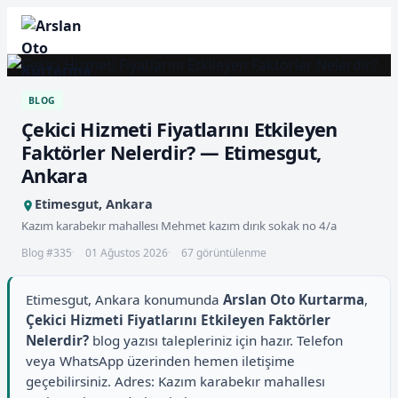
BLOG
Çekici Hizmeti Fiyatlarını Etkileyen
Faktörler Nelerdir? — Etimesgut,
Ankara
Etimesgut, Ankara
Kazım karabekır mahallesı Mehmet kazım dırık sokak no 4/a
Blog #335
01 Ağustos 2026
67 görüntülenme
Etimesgut, Ankara konumunda
Arslan Oto Kurtarma
,
Çekici Hizmeti Fiyatlarını Etkileyen Faktörler
Nelerdir?
blog yazısı talepleriniz için hazır. Telefon
veya WhatsApp üzerinden hemen iletişime
geçebilirsiniz. Adres: Kazım karabekır mahallesı