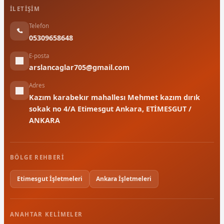
İLETIŞIM
Telefon
05309658648
E-posta
arslancaglar705@gmail.com
Adres
Kazım karabekır mahallesı Mehmet kazım dırık
sokak no 4/A Etimesgut Ankara, ETİMESGUT /
ANKARA
BÖLGE REHBERI
Etimesgut İşletmeleri
Ankara İşletmeleri
ANAHTAR KELIMELER